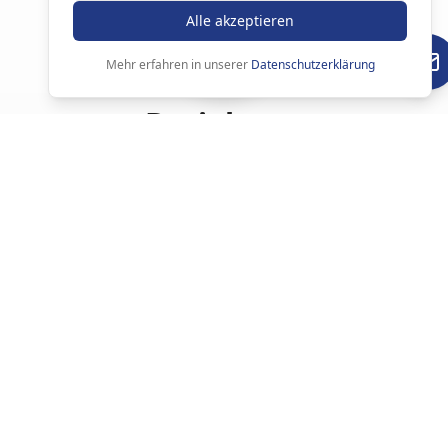
Alle akzeptieren
Mehr erfahren in unserer
Datenschutzerklärung
Beziehung
ResonanzSchleife
Resonanz ist die verborgene Kraft, die Menschen
wirklich verbindet
Sie zeigt, wie Beziehung im Moment entsteht:
zwischen Wahrnehmung, innerem Echo und
Antwort.